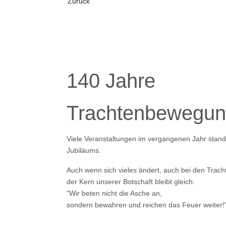
Vorheriger Beitrag: Galerie 2011 - Oide Wiesn
Zurück
140 Jahre
Trachtenbewegun
Viele Veranstaltungen im vergangenen Jahr stan
Jubiläums.
Auch wenn sich vieles ändert, auch bei den Tracht
der Kern unserer Botschaft bleibt gleich:
"Wir beten nicht die Asche an,
sondern bewahren und reichen das Feuer weiter!