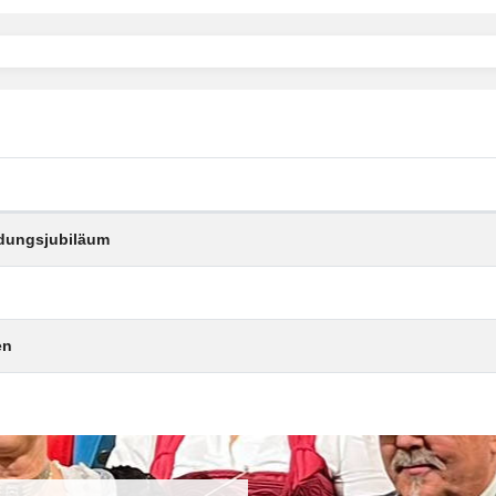
ündungsjubiläum
en