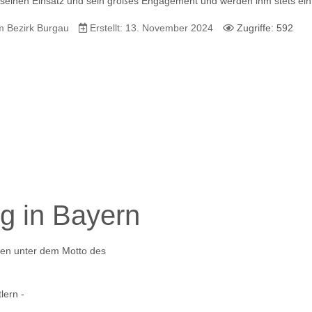
 seinen Einsatz und sein großes Engagement und werden ihm stets e
m Bezirk Burgau
Erstellt: 13. November 2024
Zugriffe: 592
g in Bayern
den unter dem Motto des
lern -