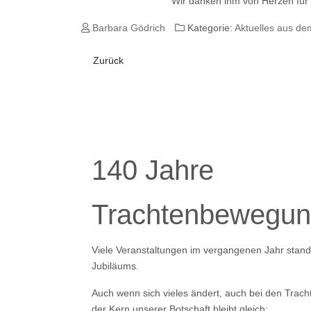
Wir danken ihm von Herzen für
Barbara Gödrich
Kategorie:
Aktuelles aus de
Vorheriger Beitrag: 72. Trachtenwallfahrt
Zurück
140 Jahre
Trachtenbewegun
Viele Veranstaltungen im vergangenen Jahr stan
Jubiläums.
Auch wenn sich vieles ändert, auch bei den Tracht
der Kern unserer Botschaft bleibt gleich: