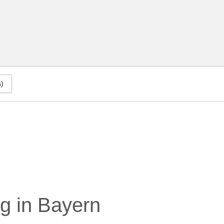
5
s)
g in Bayern